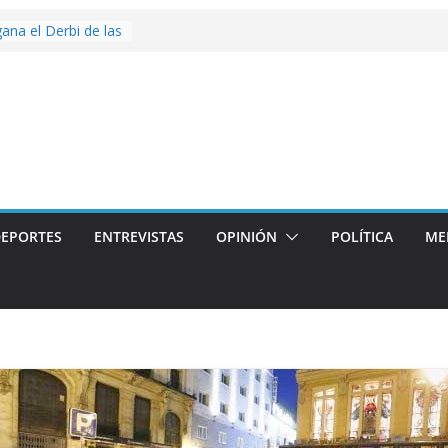
gana el Derbi de las
>
op: mucho más que
 story: ROANOKE
l de la vergüenza
s artístico del
llas aterriza en la
con
EPORTES
ENTREVISTAS
OPINIÓN
POLÍTICA
ME