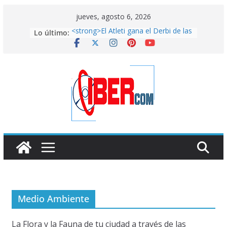
Saltar
jueves, agosto 6, 2026
al
Lo último:
<strong>El Atleti gana el Derbi de las
contenido
Aficiones</strong>
FixiDixi Bike Coop: mucho más que
un taller de bicis
American horror story: ROANOKE
Arranca el mundial de la vergüenza
en Qatar
<strong>El lado más artístico del
País de las Maravillas aterriza en la
Fundación Canal con
“Alicia”</strong>
Medio Ambiente
La Flora y la Fauna de tu ciudad a través de las