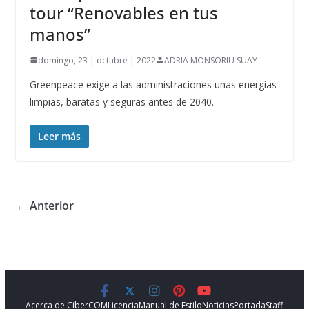
tour “Renovables en tus
manos”
domingo, 23 | octubre | 2022
ADRIA MONSORIU SUAY
Greenpeace exige a las administraciones unas energías
limpias, baratas y seguras antes de 2040.
Leer más
← Anterior
Acerca de CiberCOM
Licencia
Manual de Estilo
Noticias
Portada
Staff