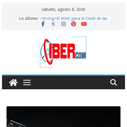
Saltar
sábado, agosto 8, 2026
al
Lo último:
<strong>El Atleti gana el Derbi de las
contenido
Aficiones</strong>
FixiDixi Bike Coop: mucho más que
un taller de bicis
American horror story: ROANOKE
Arranca el mundial de la vergüenza
en Qatar
<strong>El lado más artístico del
País de las Maravillas aterriza en la
Fundación Canal con
“Alicia”</strong>