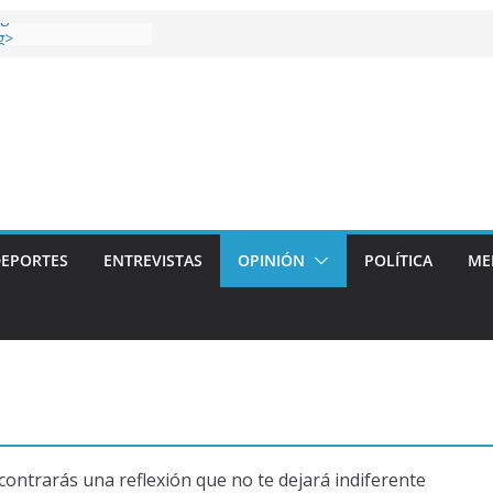
 gana el Derbi de las
g>
oop: mucho más que
 story: ROANOKE
al de la vergüenza
ás artístico del
llas aterriza en la
 con
EPORTES
ENTREVISTAS
OPINIÓN
POLÍTICA
ME
contrarás una reflexión que no te dejará indiferente