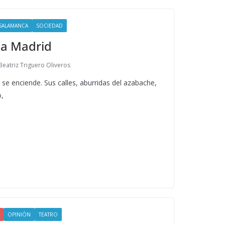
-SALAMANCA
SOCIEDAD
ea Madrid
Beatriz Triguero Oliveros
se enciende. Sus calles, aburridas del azabache,
o,
OPINIÓN
TEATRO