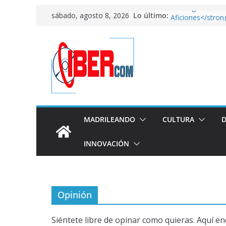
Saltar
Lo último:
<strong>El Atleti
sábado, agosto 8, 2026
al
Aficiones</stron
FixiDixi Bike C
contenido
un taller de bicis
American horror
Arranca el mundi
en Qatar
<strong>El lado m
País de las Maravi
Fundación Canal
“Alicia”</strong>
MADRILEANDO
CULTURA
D
INNOVACIÓN
Opinión
Siéntete libre de opinar como quieras. Aquí en