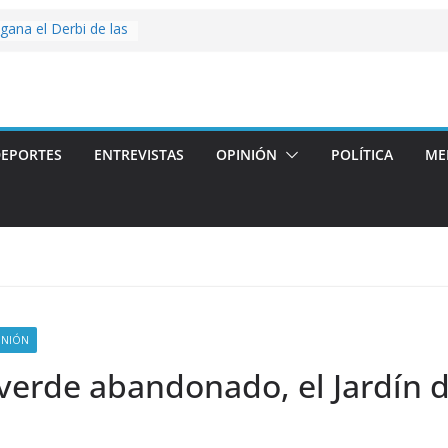
 gana el Derbi de las
g>
oop: mucho más que
 story: ROANOKE
al de la vergüenza
EPORTES
ENTREVISTAS
OPINIÓN
POLÍTICA
ME
ás artístico del
llas aterriza en la
 con
INIÓN
rde abandonado, el Jardín de