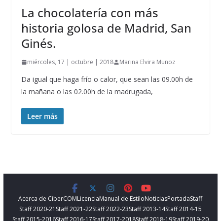
La chocolatería con más
historia golosa de Madrid, San
Ginés.
miércoles, 17 | octubre | 2018
Marina Elvira Munoz
Da igual que haga frío o calor, que sean las 09.00h de
la mañana o las 02.00h de la madrugada,
Leer más
Acerca de CiberCOM
Licencia
Manual de Estilo
Noticias
Portada
Staff
Staff 2020-21
Staff 2021-22
Staff 2022-23
Staff 2013-14
Staff 2014-15
Staff 2015-2016
Staff 2016-17
Staff 2017-2018
Staff 2018-19
Staff 2019-20