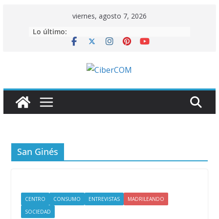
Saltar
viernes, agosto 7, 2026
al
Lo último:
contenido
San Ginés
CENTRO
CONSUMO
ENTREVISTAS
MADRILEANDO
SOCIEDAD