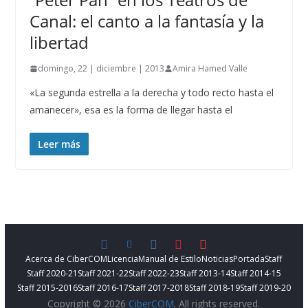
Canal: el canto a la fantasía y la
libertad
domingo, 22 | diciembre | 2013
Amira Hamed Valle
«La segunda estrella a la derecha y todo recto hasta el
amanecer», esa es la forma de llegar hasta el
Leer más
Acerca de CiberCOM
Licencia
Manual de Estilo
Noticias
Portada
Staff
Staff 2020-21
Staff 2021-22
Staff 2022-23
Staff 2013-14
Staff 2014-15
Staff 2015-2016
Staff 2016-17
Staff 2017-2018
Staff 2018-19
Staff 2019-20
Copyright © 2026
CiberCOM
. All rights reserved.