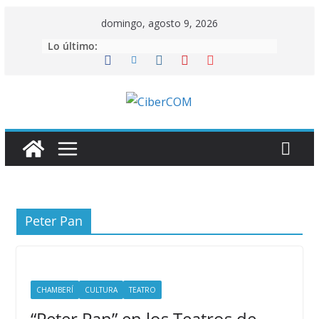
Saltar
domingo, agosto 9, 2026
al
Lo último:
contenido
Peter Pan
CHAMBERÍ
CULTURA
TEATRO
“Peter Pan” en los Teatros de