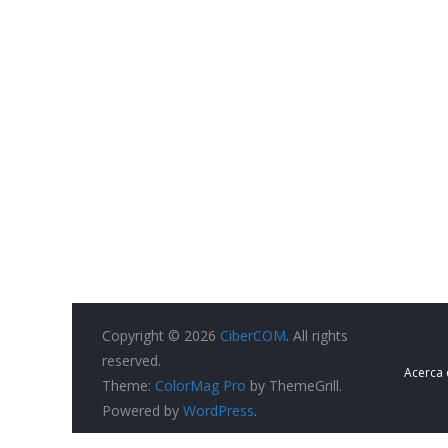
Copyright © 2026
CiberCOM
. All rights
reserved.
Acerca
Theme:
ColorMag Pro
by ThemeGrill.
Powered by
WordPress
.