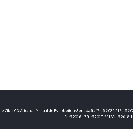
 de CiberCOM
Licencia
Manual de Estilo
Noticias
Portada
Staff
Staff 2020-21
Staff 2
Staff 2016-17
Staff 2017-2018
Staff 2018-1