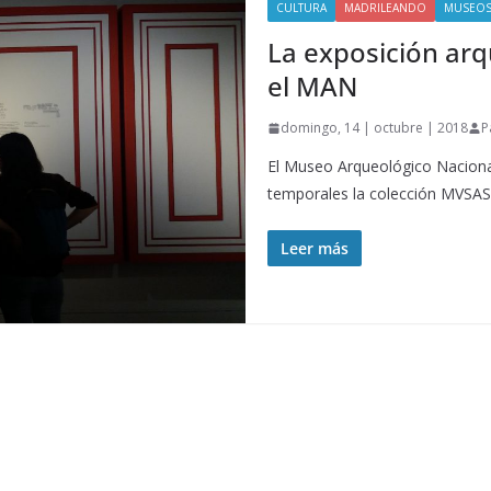
CULTURA
MADRILEANDO
MUSEO
La exposición ar
el MAN
domingo, 14 | octubre | 2018
P
El Museo Arqueológico Naciona
temporales la colección MVSAS,
Leer más