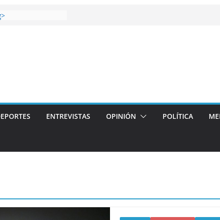
 gana el Derbi de las
g>
op: mucho más que
 story: ROANOKE
al de la vergüenza
ás artístico del
llas aterriza en la
 con
EPORTES
ENTREVISTAS
OPINIÓN
POLÍTICA
ME