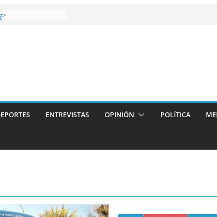
 gana el Derbi de las
g>
oop: mucho más que
 story: ROANOKE
al de la vergüenza
ás artístico del
llas aterriza en la
 con
EPORTES
ENTREVISTAS
OPINIÓN
POLÍTICA
ME