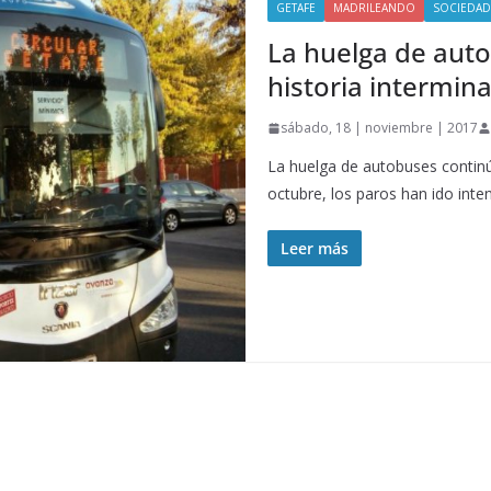
GETAFE
MADRILEANDO
SOCIEDAD
La huelga de aut
historia intermin
sábado, 18 | noviembre | 2017
La huelga de autobuses continú
octubre, los paros han ido inte
Leer más