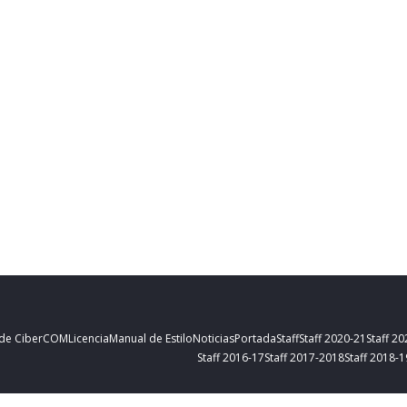
 de CiberCOM
Licencia
Manual de Estilo
Noticias
Portada
Staff
Staff 2020-21
Staff 2
Staff 2016-17
Staff 2017-2018
Staff 2018-1