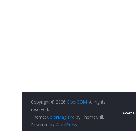
Copyright © 2026
CiberCOM
. All rights
reserved.
Acerca
Theme:
ColorMag Pro
by ThemeGrill.
Powered by
WordPress
.