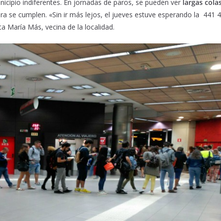
icipio indiferentes. En jornadas de paros, se pueden ver
largas cola
era se cumplen. «Sin ir más lejos, el jueves estuve esperando la 44
 María Más, vecina de la localidad.