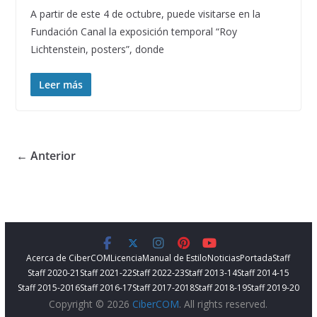
A partir de este 4 de octubre, puede visitarse en la
Fundación Canal la exposición temporal “Roy
Lichtenstein, posters”, donde
Leer más
← Anterior
Acerca de CiberCOM
Licencia
Manual de Estilo
Noticias
Portada
Staff
Staff 2020-21
Staff 2021-22
Staff 2022-23
Staff 2013-14
Staff 2014-15
Staff 2015-2016
Staff 2016-17
Staff 2017-2018
Staff 2018-19
Staff 2019-20
Copyright © 2026
CiberCOM
. All rights reserved.