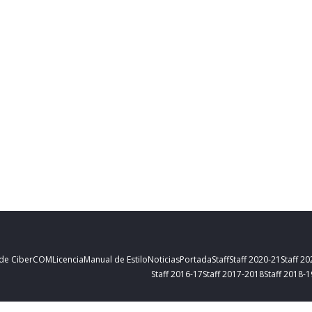
 de CiberCOM
Licencia
Manual de Estilo
Noticias
Portada
Staff
Staff 2020-21
Staff 2
Staff 2016-17
Staff 2017-2018
Staff 2018-1