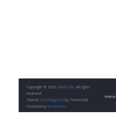
Copyright © 2026
CiberCOM
. All rights
reserved.
Acerca
Theme:
ColorMag Pro
by ThemeGrill.
Powered by
WordPress
.