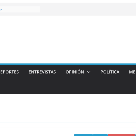
gana el Derbi de las
>
op: mucho más que
 story: ROANOKE
l de la vergüenza
s artístico del
llas aterriza en la
con
EPORTES
ENTREVISTAS
OPINIÓN
POLÍTICA
ME