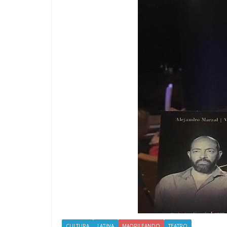
CULTURA
LATINA
MADRILEANDO
TEATRO