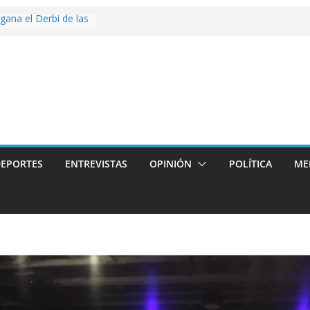
 gana el Derbi de las
g>
oop: mucho más que
 story: ROANOKE
al de la vergüenza
ás artístico del
llas aterriza en la
 con
EPORTES
ENTREVISTAS
OPINIÓN
POLÍTICA
ME