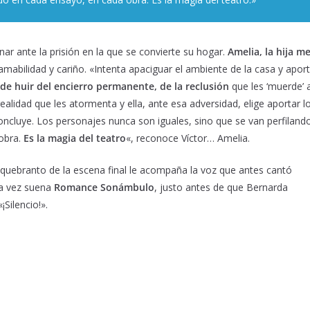
r ante la prisión en la que se convierte su hogar.
Amelia, la hija 
 ama
bilidad y cariño. «Intenta apaciguar el ambiente de la casa y apo
, de huir del encierro permanente, de la reclusión
que les ‘muerde’ 
ealidad que les atormenta y ella, ante esa adversidad, elige aportar lo
oncluye. Los personajes nunca son iguales, sino que se van perfilan
obra.
Es la magia del teatro
«, reconoce Víctor… Amelia.
l quebranto de la escena final le acompaña la voz que antes cantó
ta vez suena
Romance Sonámbulo
, justo antes de que Bernarda
¡Silencio!».