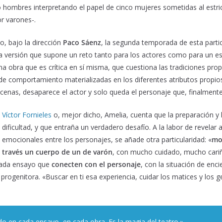
 hombres interpretando el papel de cinco mujeres sometidas al estric
or varones-.
, bajo la dirección
Paco Sáenz
, la segunda temporada de esta parti
a versión que supone un reto tanto para los actores como para un es
na obra que es crítica en sí misma, que cuestiona las tradiciones pro
 de comportamiento materializadas en los diferentes atributos propio
scenas, desaparece el actor y solo queda el personaje que, finalment
Víctor Fornieles
o, mejor dicho, Amelia, cuenta que la preparación y 
dificultad, y que entraña un verdadero desafío. A la labor de revelar a
emocionales entre los personajes, se añade otra particularidad: «
mos
través un cuerpo de un de varón
, con mucho cuidado, mucho cariñ
n cada ensayo que
conecten con el personaje
, con la situación de enci
rogenitora. «Buscar en ti esa experiencia, cuidar los matices y los ge
o en cada ensayo, en cada obra. Es la magia del teatro.»