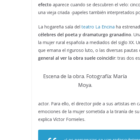
efecto
aparece cuando se descubren el velo: cinco
una vieja criada -papeles también interpretados p
La hogareña sala del
teatro La Encina
ha estrenado
célebres del poeta y dramaturgo granadino
. Un
la mujer rural española a mediados del siglo XX. U
que emana el riguroso luto, o las diversas pautas
general al ver la obra suele coincidir
: tras dos e
Escena de la obra. Fotografía: María
Moya.
actor. Para ello, el director pide a sus artistas e
emociones de la mujer sometida a la tiranía de su p
explica Víctor Fornieles.
«Los personajes se van redescubriend