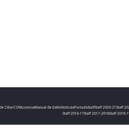
 de CiberCOM
Licencia
Manual de Estilo
Noticias
Portada
Staff
Staff 2020-21
Staff 2
Staff 2016-17
Staff 2017-2018
Staff 2018-1