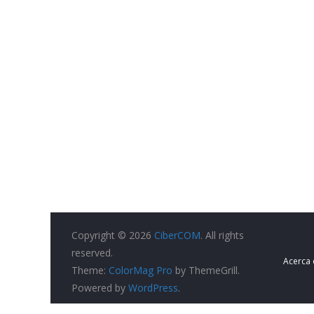
Copyright © 2026
CiberCOM
. All rights
reserved.
Acerca
Theme:
ColorMag Pro
by ThemeGrill.
Powered by
WordPress
.