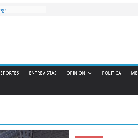
ti gana el Derbi de las
ong>
Coop: mucho más que
s
or story: ROANOKE
ial de la vergüenza
 más artístico del
villas aterriza en la
l con
>
EPORTES
ENTREVISTAS
OPINIÓN
POLÍTICA
ME