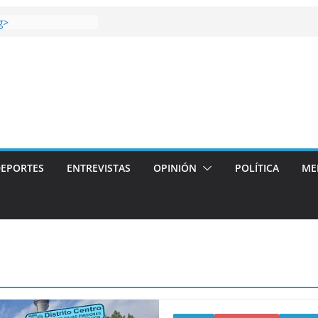
 gana el Derbi de las
g>
oop: mucho más que
 story: ROANOKE
al de la vergüenza
ás artístico del
llas aterriza en la
 con
EPORTES
ENTREVISTAS
OPINIÓN
POLÍTICA
ME