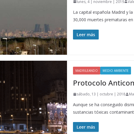
lunes, 4 | noviembre | 2019
Val
La capital española Madrid y la
30,000 muertes prematuras en 
Leer más
MADRILEANDO
MEDIO AMBIENTE
Protocolo Antico
sábado, 13 | octubre | 2018
Ma
Aunque se ha conseguido dismin
sustancias tóxicas contaminant
Leer más