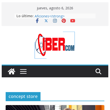
Saltar
jueves, agosto 6, 2026
<strong>El Atleti gana el Derbi de las
al
Lo último:
Aficiones</strong>
contenido
FixiDixi Bike Coop: mucho más que
un taller de bicis
American horror story: ROANOKE
Arranca el mundial de la vergüenza
en Qatar
<strong>El lado más artístico del
País de las Maravillas aterriza en la
Fundación Canal con
“Alicia”</strong>
concept store