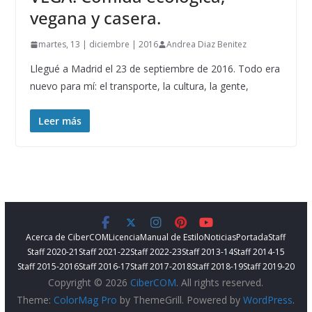
vegana y casera.
martes, 13 | diciembre | 2016
Andrea Diaz Benitez
Llegué a Madrid el 23 de septiembre de 2016. Todo era
nuevo para mí: el transporte, la cultura, la gente,
Leer más
Acerca de CiberCOM
Licencia
Manual de Estilo
Noticias
Portada
Staff
Staff 2020-21
Staff 2021-22
Staff 2022-23
Staff 2013-14
Staff 2014-15
Staff 2015-2016
Staff 2016-17
Staff 2017-2018
Staff 2018-19
Staff 2019-20
Copyright © 2026
CiberCOM
. All rights reserved.
Theme:
ColorMag Pro
by ThemeGrill. Powered by
WordPress
.