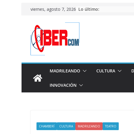
Saltar
Lo último:
viernes, agosto 7, 2026
al
contenido
MADRILEANDO
CULTURA
D
INNOVACIÓN
CHAMBERÍ
CULTURA
MADRILEANDO
TEATRO