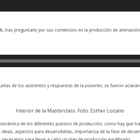
li, tras preguntarle por sus comienzos en la producción de animación
untas de los asistentes y respuestas de la ponente, se fueron acla
Interior de la Masterclass. Foto: Esther Lozano
panorámica de los diferentes puestos de producción, como hay que trat
deas, aspectos para desarrollarlas, importancia de la fase de desarro
 necesarios para llevar a cabo un plan de producción equilibrado.