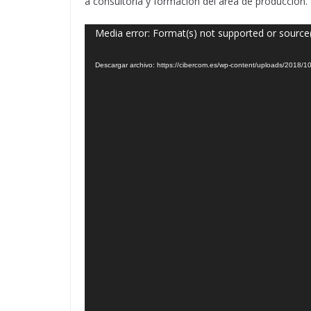
a consultoría y formación del área de producción.
Reproductor
Media error: Format(s) not supported or source
de
Descargar archivo: https://cibercom.es/wp-content/uploads/2018/
vídeo