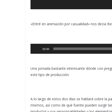
«Entré en animación por casualidad» nos decía Bel
Reproductor
00:00
de
audio
Una jornada bastante interesante dónde con preg
este tipo de producción.
A lo largo de estos dos días se hablará sobre la 
mismos, así como de qué fuente pueden surgir las i
productor y sus responsabilidades y los elementos