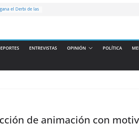
 gana el Derbi de las
g>
op: mucho más que
 story: ROANOKE
al de la vergüenza
EPORTES
ENTREVISTAS
OPINIÓN
POLÍTICA
ME
ás artístico del
llas aterriza en la
 con
cción de animación con motiv