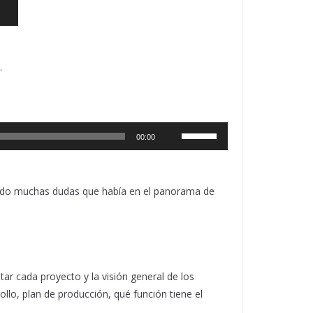
.
Utiliza
00:00
las
teclas
de
rando muchas dudas que había en el panorama de
flecha
arriba/abajo
para
aumentar
ar cada proyecto y la visión general de los
o
llo, plan de producción, qué función tiene el
disminuir