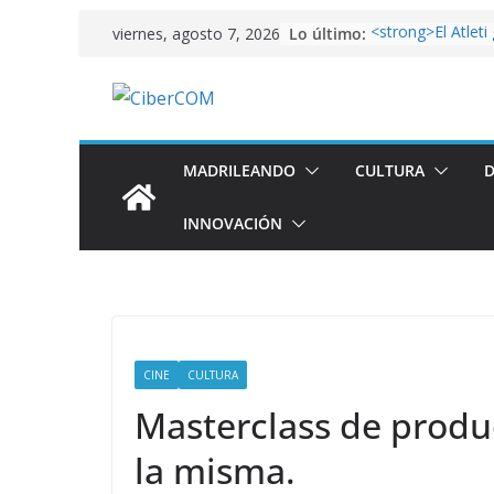
Saltar
Lo último:
<strong>El Atleti
viernes, agosto 7, 2026
al
Aficiones</stron
FixiDixi Bike Co
contenido
un taller de bicis
American horror
Arranca el mundi
en Qatar
MADRILEANDO
CULTURA
D
<strong>El lado m
País de las Maravi
INNOVACIÓN
Fundación Canal
“Alicia”</strong>
CINE
CULTURA
Masterclass de produ
la misma.