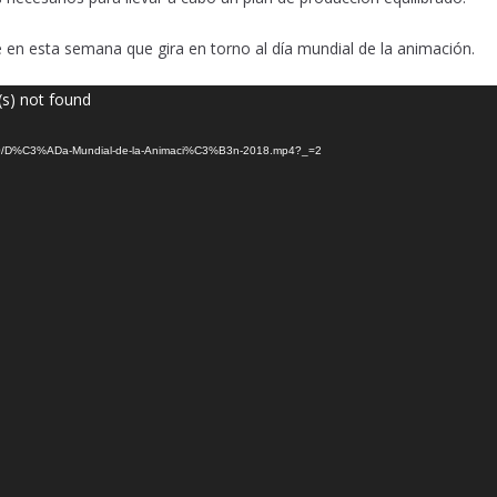
e en esta semana que gira en torno al día mundial de la animación.
(s) not found
18/10/D%C3%ADa-Mundial-de-la-Animaci%C3%B3n-2018.mp4?_=2