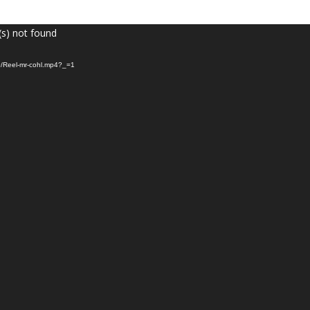
(s) not found
10/Reel-mr-cohl.mp4?_=1