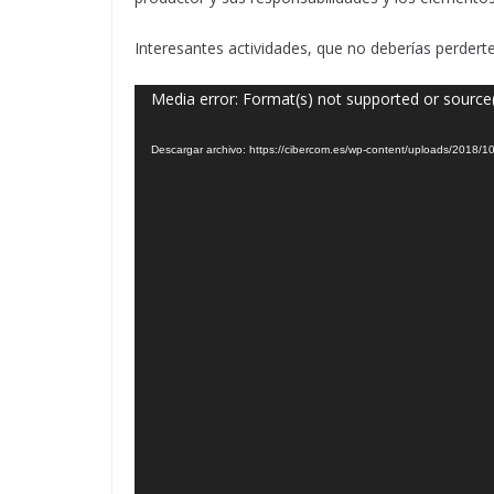
Interesantes actividades, que no deberías perdert
Reproductor
Media error: Format(s) not supported or source
de
Descargar archivo: https://cibercom.es/wp-content/uploads/20
vídeo