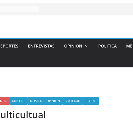
EPORTES
ENTREVISTAS
OPINIÓN
POLÍTICA
ME
ANDO
MUSEOS
MÚSICA
OPINIÓN
SOCIEDAD
TEATRO
ulticultual