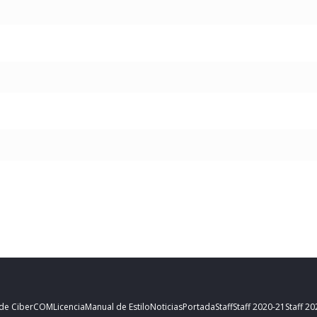
 de CiberCOM
Licencia
Manual de Estilo
Noticias
Portada
Staff
Staff 2020-21
Staff 2