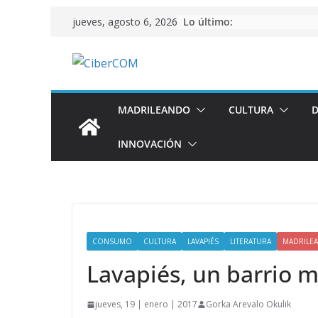
Saltar
Lo último:
jueves, agosto 6, 2026
al
contenido
MADRILEANDO
CULTURA
D
INNOVACIÓN
CONSUMO
CULTURA
LAVAPIÉS
LITERATURA
MADRILE
Lavapiés, un barrio m
jueves, 19 | enero | 2017
Gorka Arevalo Okulik