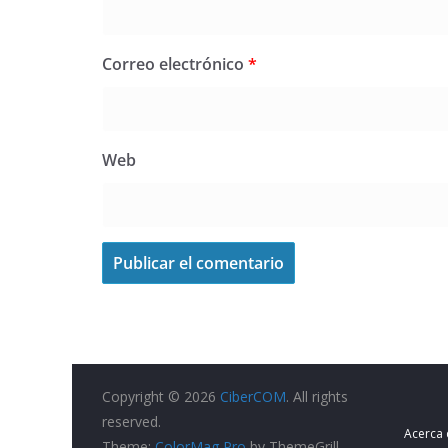
Correo electrónico
*
Web
Copyright © 2026
CiberCOM
. All rights
reserved.
Acerca
Theme:
ColorMag Pro
by ThemeGrill.