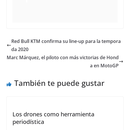
 Ver 
esta 
publi
Red Bull KTM confirma su line-up para la tempora
cació
n en 
da 2020
Insta
Marc Márquez, el piloto con más victorias de Hond
gram
a en MotoGP
También te puede gustar
Los drones como herramienta
periodística