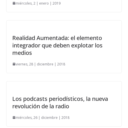
miércoles, 2 | enero | 2019
E
l 
p
Realidad Aumentada: el elemento
a
integrador que deben explotar los
d
r
medios
e 
viernes, 28 | diciembre | 2018
Á
n
g
e
l 
Los podcasts periodísticos, la nueva
h
revolución de la radio
a 
e
miércoles, 26 | diciembre | 2018
s