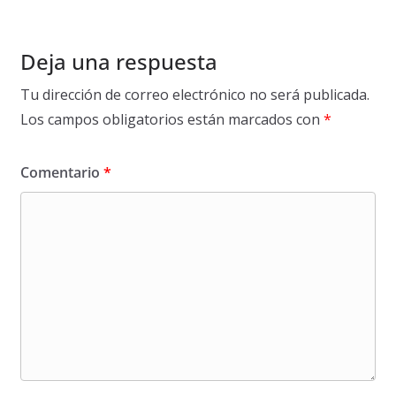
t
a
d
Deja una respuesta
o 
Tu dirección de correo electrónico no será publicada.
e
n 
Los campos obligatorios están marcados con
*
l
a 
Comentario
*
p
r
e
s
e
n
t
a
c
i