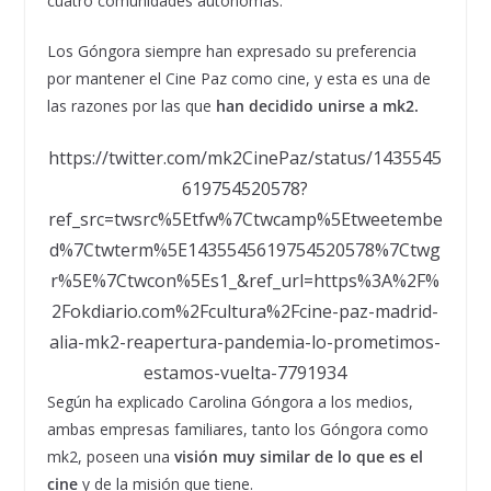
cuatro comunidades autónomas.
Los Góngora siempre han expresado su preferencia
por mantener el Cine Paz como cine, y esta es una de
las razones por las que
han decidido unirse a mk2.
https://twitter.com/mk2CinePaz/status/1435545
619754520578?
ref_src=twsrc%5Etfw%7Ctwcamp%5Etweetembe
d%7Ctwterm%5E1435545619754520578%7Ctwg
r%5E%7Ctwcon%5Es1_&ref_url=https%3A%2F%
2Fokdiario.com%2Fcultura%2Fcine-paz-madrid-
alia-mk2-reapertura-pandemia-lo-prometimos-
estamos-vuelta-7791934
Según ha explicado Carolina Góngora a los medios,
ambas empresas familiares, tanto los Góngora como
mk2, poseen una
visión muy similar de lo que es el
cine
y de la misión que tiene.