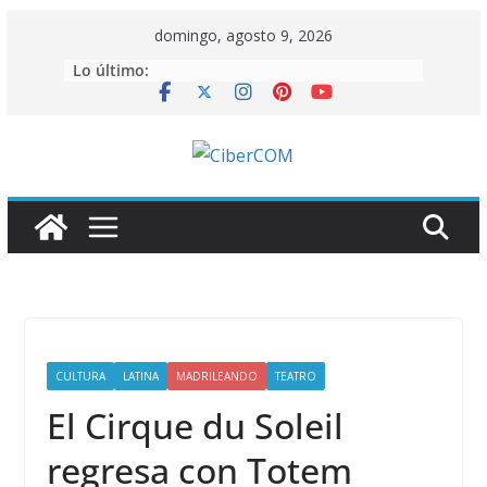
Saltar
domingo, agosto 9, 2026
al
Lo último:
contenido
CULTURA
LATINA
MADRILEANDO
TEATRO
El Cirque du Soleil
regresa con Totem