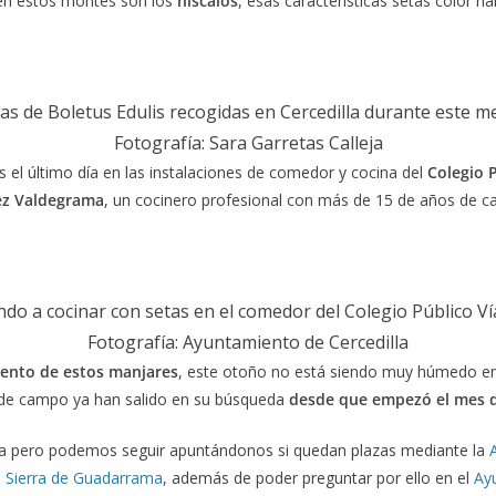
 en estos montes son los
níscalos
, esas características setas color 
as de Boletus Edulis recogidas en Cercedilla durante este m
Fotografía: Sara Garretas Calleja
el último día en las instalaciones de comedor y cocina del
Colegio 
ez Valdegrama
, un cocinero profesional con más de 15 de años de ca
do a cocinar con setas en el comedor del Colegio Público 
Fotografía: Ayuntamiento de Cercedilla
iento de estos manjares
, este otoño no está siendo muy húmedo en 
s de campo ya han salido en su búsqueda
desde que empezó el mes 
a pero podemos seguir apuntándonos si quedan plazas mediante la
a Sierra de Guadarrama
, además de poder preguntar por ello en el
Ay