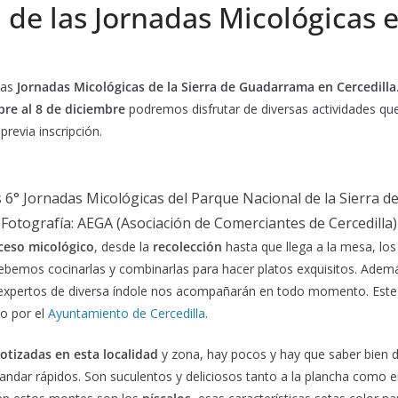
n de las Jornadas Micológicas 
las
Jornadas Micológicas de la Sierra de Guadarrama en Cercedilla
bre al 8 de diciembre
podremos disfrutar de diversas actividades q
revia inscripción.
s 6° Jornadas Micológicas del Parque Nacional de la Sierra 
Fotografía: AEGA (Asociación de Comerciantes de Cercedilla)
ceso micológico
, desde la
recolección
hasta que llega a la mesa, lo
debemos cocinarlas y combinarlas para hacer platos exquisitos. Adem
 expertos de diversa índole nos acompañarán en todo momento. Este ta
do por el
Ayuntamiento de Cercedilla
.
otizadas en esta localidad
y zona, hay pocos y hay que saber bien 
andar rápidos. Son suculentos y deliciosos tanto a la plancha como e