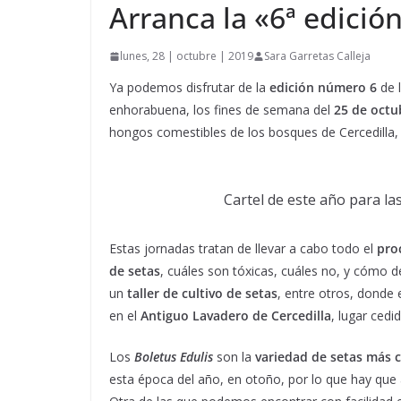
Arranca la «6ª edició
lunes, 28 | octubre | 2019
Sara Garretas Calleja
Ya podemos disfrutar de la
edición número 6
de 
enhorabuena, los fines de semana del
25 de octu
hongos comestibles de los bosques de Cercedilla, p
Cartel de este año para la
Estas jornadas tratan de llevar a cabo todo el
pro
de setas
, cuáles son tóxicas, cuáles no, y cómo 
un
taller de cultivo de setas
, entre otros, donde
en el
Antiguo Lavadero de Cercedilla
, lugar cedi
Los
Boletus Edulis
son la
variedad de setas más c
esta época del año, en otoño, por lo que hay que 