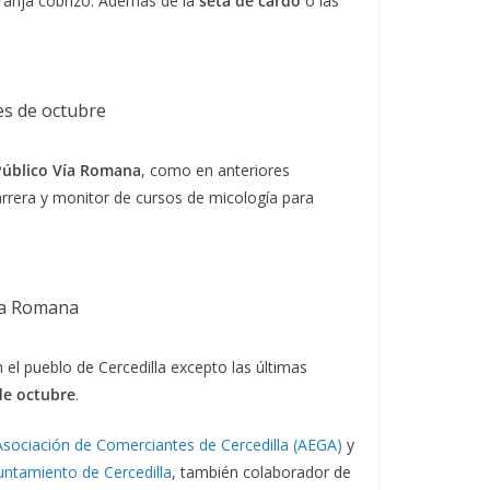
naranja cobrizo. Además de la
seta de cardo
o las
es de octubre
Público Vía Romana
, como en anteriores
rrera y monitor de cursos de micología para
Vía Romana
el pueblo de Cercedilla excepto las últimas
de octubre
.
Asociación de Comerciantes de Cercedilla (AEGA)
y
untamiento de Cercedilla
, también colaborador de