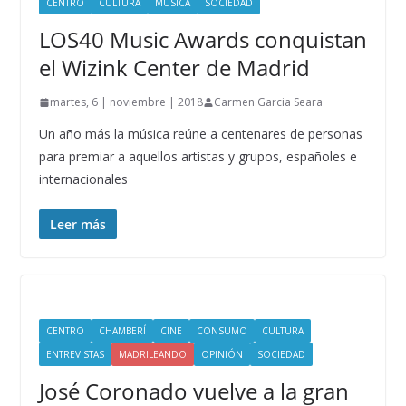
CENTRO
CULTURA
MÚSICA
SOCIEDAD
LOS40 Music Awards conquistan
el Wizink Center de Madrid
martes, 6 | noviembre | 2018
Carmen Garcia Seara
Un año más la música reúne a centenares de personas
para premiar a aquellos artistas y grupos, españoles e
internacionales
Leer más
CENTRO
CHAMBERÍ
CINE
CONSUMO
CULTURA
ENTREVISTAS
MADRILEANDO
OPINIÓN
SOCIEDAD
José Coronado vuelve a la gran