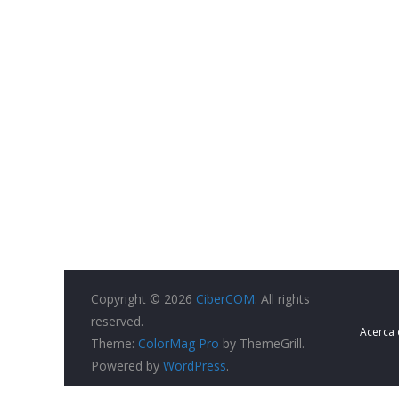
Copyright © 2026
CiberCOM
. All rights
reserved.
Acerca
Theme:
ColorMag Pro
by ThemeGrill.
Powered by
WordPress
.