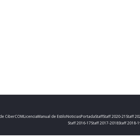
 de CiberCOM
Licencia
Manual de Estilo
Noticias
Portada
Staff
Staff 2020-21
Staff 2
Staff 2016-17
Staff 2017-2018
Staff 2018-1