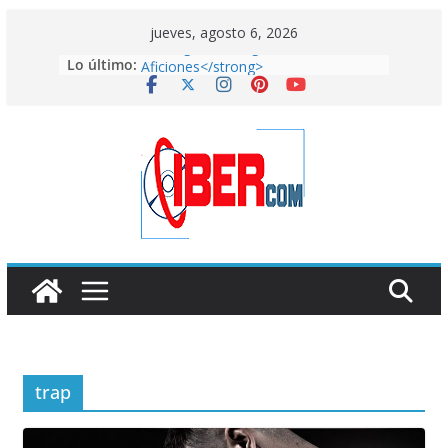
Saltar
jueves, agosto 6, 2026
<strong>El Atleti gana el Derbi de las
al
Lo último:
Aficiones</strong>
contenido
FixiDixi Bike Coop: mucho más que
un taller de bicis
American horror story: ROANOKE
Arranca el mundial de la vergüenza
en Qatar
<strong>El lado más artístico del
País de las Maravillas aterriza en la
Fundación Canal con
“Alicia”</strong>
trap