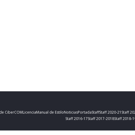
 de CiberCOM
Licencia
Manual de Estilo
Noticias
Portada
Staff
Staff 2020-21
Staff 2
Staff 2016-17
Staff 2017-2018
Staff 2018-1