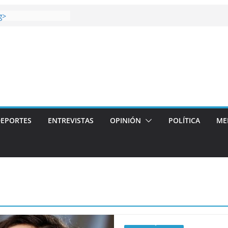
 gana el Derbi de las
g>
oop: mucho más que
 story: ROANOKE
al de la vergüenza
ás artístico del
llas aterriza en la
 con
EPORTES
ENTREVISTAS
OPINIÓN
POLÍTICA
ME