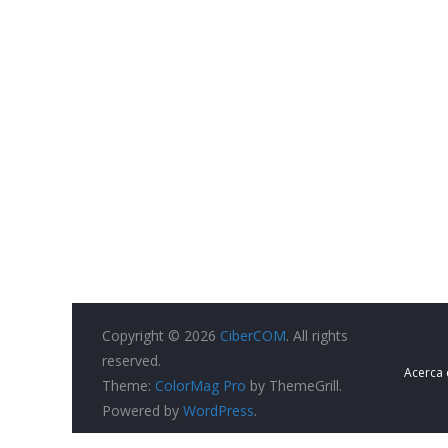
Copyright © 2026
CiberCOM
. All rights
reserved.
Acerca
Theme:
ColorMag Pro
by ThemeGrill.
Powered by
WordPress
.