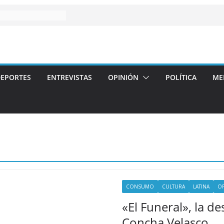
EPORTES
ENTREVISTAS
OPINIÓN
POLÍTICA
ME
CONSUMO
CULTURA
LATINA
O
«El Funeral», la d
Concha Velasco