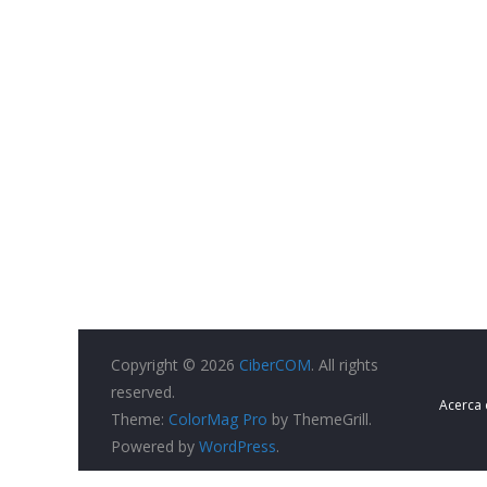
Copyright © 2026
CiberCOM
. All rights
reserved.
Acerca
Theme:
ColorMag Pro
by ThemeGrill.
Powered by
WordPress
.