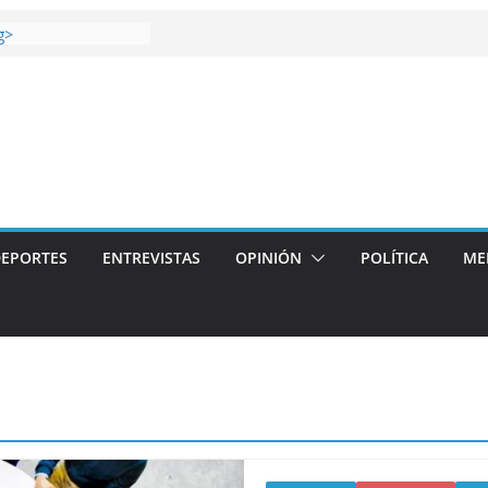
 gana el Derbi de las
g>
oop: mucho más que
 story: ROANOKE
al de la vergüenza
ás artístico del
llas aterriza en la
 con
EPORTES
ENTREVISTAS
OPINIÓN
POLÍTICA
ME