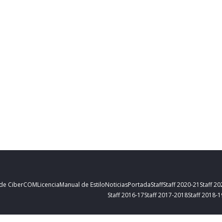
 de CiberCOM
Licencia
Manual de Estilo
Noticias
Portada
Staff
Staff 2020-21
Staff 2
Staff 2016-17
Staff 2017-2018
Staff 2018-1