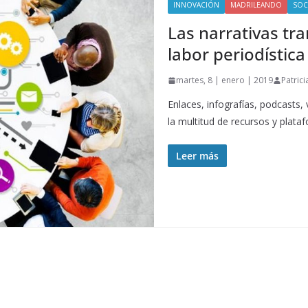
INNOVACIÓN
MADRILEANDO
SOC
Las narrativas tr
labor periodística
martes, 8 | enero | 2019
Patric
Enlaces, infografías, podcasts
la multitud de recursos y plata
Leer más