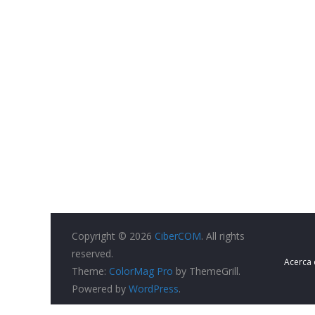
Copyright © 2026
CiberCOM
. All rights
reserved.
Acerca
Theme:
ColorMag Pro
by ThemeGrill.
Powered by
WordPress
.