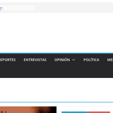
 gana el Derbi de las
g>
oop: mucho más que
 story: ROANOKE
al de la vergüenza
ás artístico del
llas aterriza en la
 con
EPORTES
ENTREVISTAS
OPINIÓN
POLÍTICA
ME