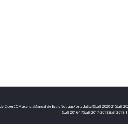
 de CiberCOM
Licencia
Manual de Estilo
Noticias
Portada
Staff
Staff 2020-21
Staff 2
Staff 2016-17
Staff 2017-2018
Staff 2018-1