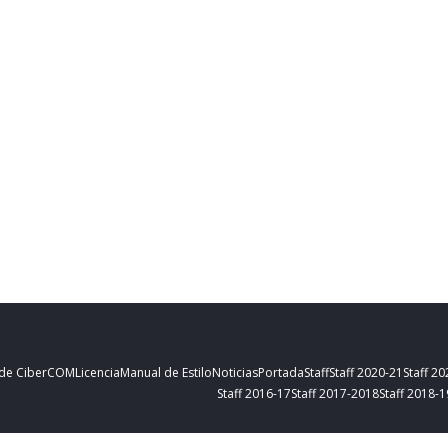
 de CiberCOM
Licencia
Manual de Estilo
Noticias
Portada
Staff
Staff 2020-21
Staff 2
Staff 2016-17
Staff 2017-2018
Staff 2018-1