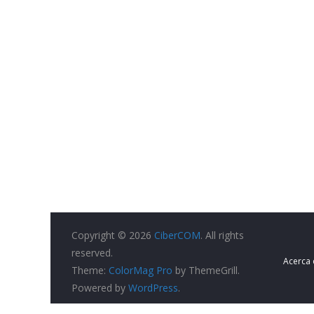
Copyright © 2026
CiberCOM
. All rights
reserved.
Acerca
Theme:
ColorMag Pro
by ThemeGrill.
Powered by
WordPress
.