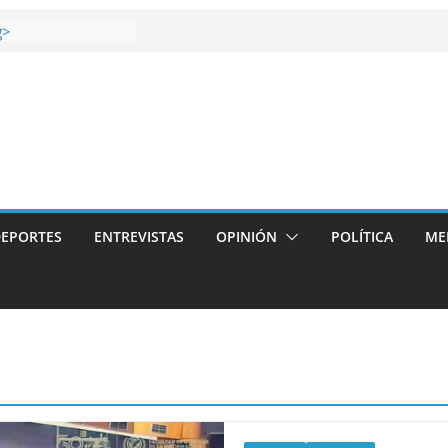
 gana el Derbi de las
g>
op: mucho más que
 story: ROANOKE
al de la vergüenza
ás artístico del
llas aterriza en la
 con
EPORTES
ENTREVISTAS
OPINIÓN
POLÍTICA
ME