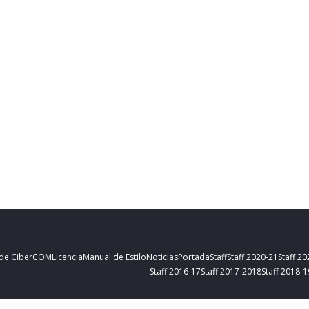
 de CiberCOM
Licencia
Manual de Estilo
Noticias
Portada
Staff
Staff 2020-21
Staff 2
Staff 2016-17
Staff 2017-2018
Staff 2018-1