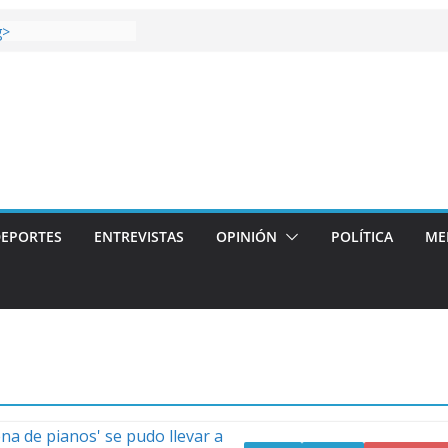
 gana el Derbi de las
g>
op: mucho más que
 story: ROANOKE
al de la vergüenza
ás artístico del
llas aterriza en la
 con
EPORTES
ENTREVISTAS
OPINIÓN
POLÍTICA
ME