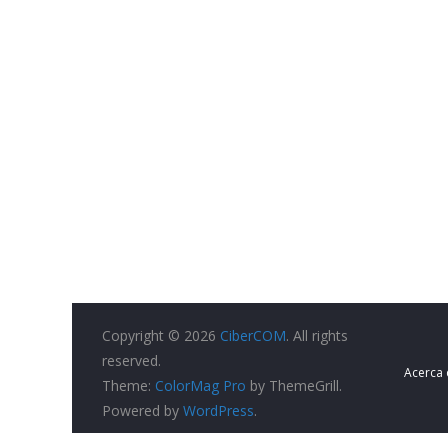
Copyright © 2026
CiberCOM
. All rights
reserved.
Acerca
Theme:
ColorMag Pro
by ThemeGrill.
Powered by
WordPress
.