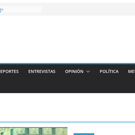
 gana el Derbi de las
g>
oop: mucho más que
 story: ROANOKE
al de la vergüenza
ás artístico del
llas aterriza en la
 con
EPORTES
ENTREVISTAS
OPINIÓN
POLÍTICA
ME