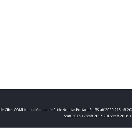
 de CiberCOM
Licencia
Manual de Estilo
Noticias
Portada
Staff
Staff 2020-21
Staff 2
Staff 2016-17
Staff 2017-2018
Staff 2018-1