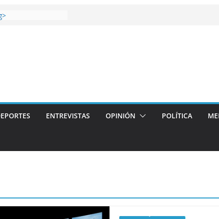
 gana el Derbi de las
g>
oop: mucho más que
 story: ROANOKE
al de la vergüenza
ás artístico del
llas aterriza en la
 con
EPORTES
ENTREVISTAS
OPINIÓN
POLÍTICA
ME