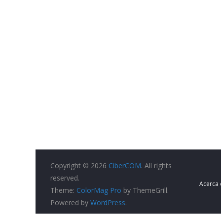
Copyright © 2026
CiberCOM
. All rights
reserved.
Acerca
Theme:
ColorMag Pro
by ThemeGrill.
Powered by
WordPress
.