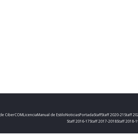
 de CiberCOM
Licencia
Manual de Estilo
Noticias
Portada
Staff
Staff 2020-21
Staff 2
Staff 2016-17
Staff 2017-2018
Staff 2018-1