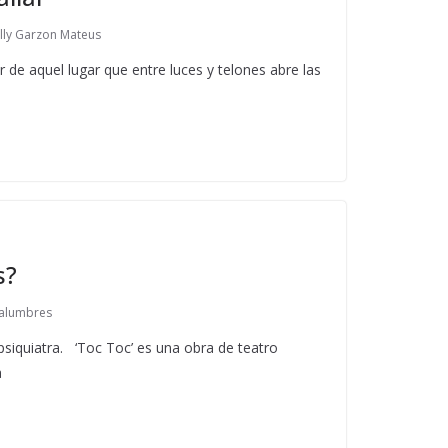
lly Garzon Mateus
r de aquel lugar que entre luces y telones abre las
s?
Malumbres
 psiquiatra. ‘Toc Toc’ es una obra de teatro
a