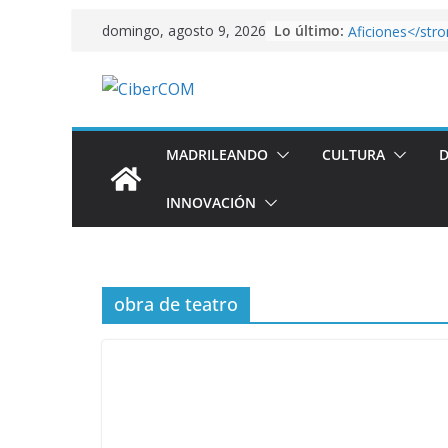
<strong>El Atle
Saltar
Lo último:
domingo, agosto 9, 2026
Aficiones</str
al
FixiDixi Bike 
contenido
un taller de bici
American horr
Arranca el mund
en Qatar
MADRILEANDO
CULTURA
D
<strong>El lado
País de las Mara
Fundación Cana
INNOVACIÓN
“Alicia”</strong
obra de teatro