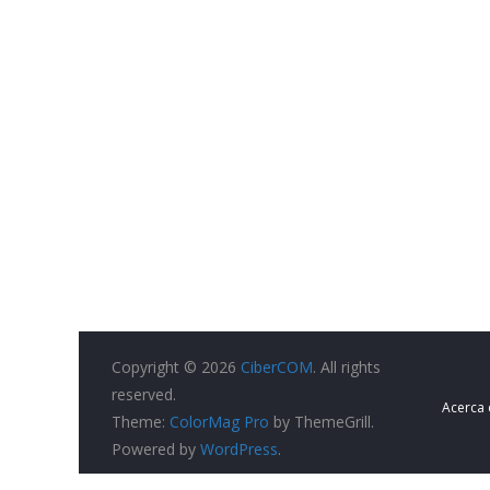
Copyright © 2026
CiberCOM
. All rights
reserved.
Acerca
Theme:
ColorMag Pro
by ThemeGrill.
Powered by
WordPress
.