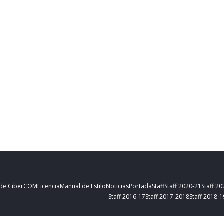
 de CiberCOM
Licencia
Manual de Estilo
Noticias
Portada
Staff
Staff 2020-21
Staff 2
Staff 2016-17
Staff 2017-2018
Staff 2018-1