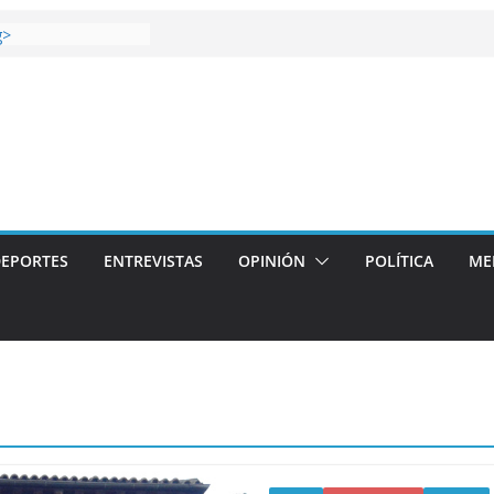
 gana el Derbi de las
g>
op: mucho más que
 story: ROANOKE
al de la vergüenza
ás artístico del
llas aterriza en la
 con
EPORTES
ENTREVISTAS
OPINIÓN
POLÍTICA
ME