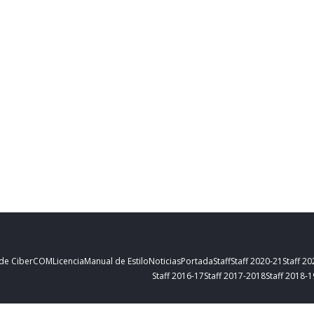
 de CiberCOM
Licencia
Manual de Estilo
Noticias
Portada
Staff
Staff 2020-21
Staff 2
Staff 2016-17
Staff 2017-2018
Staff 2018-1