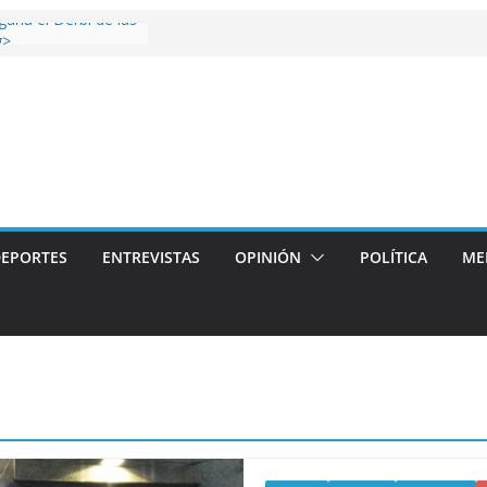
 gana el Derbi de las
g>
op: mucho más que
 story: ROANOKE
al de la vergüenza
ás artístico del
llas aterriza en la
 con
EPORTES
ENTREVISTAS
OPINIÓN
POLÍTICA
ME