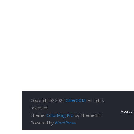
Copyright © 2026
CiberCOM
. All rights
reserved.
Acerca
Theme:
ColorMag Pro
by ThemeGrill.
Powered by
WordPress
.