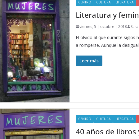
CENTRO
CULTURA
LITERATURA
Literatura y femi
viernes, 5 | octubre | 2018
Sara
El olvido al que durante siglo
a romperse. Aunque la desigua
Leer más
CENTRO
CULTURA
LITERATURA
40 años de libros