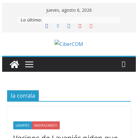
Saltar
jueves, agosto 6, 2026
al
Lo último:
contenido
la corrala
LAVAPIÉS
MADRILEANDO
Vecinos de Lavapiés piden que