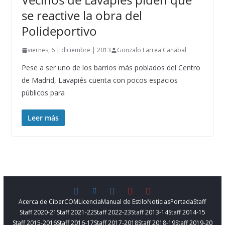
se reactive la obra del
Polideportivo
viernes, 6 | diciembre | 2013
Gonzalo Larrea Canabal
Pese a ser uno de los barrios más poblados del Centro
de Madrid, Lavapiés cuenta con pocos espacios
públicos para
Leer más
Acerca de CiberCOM
Licencia
Manual de Estilo
Noticias
Portada
Staff
Staff 2020-21
Staff 2021-22
Staff 2022-23
Staff 2013-14
Staff 2014-15
Staff 2015-2016
Staff 2016-17
Staff 2017-2018
Staff 2018-19
Staff 2019-20