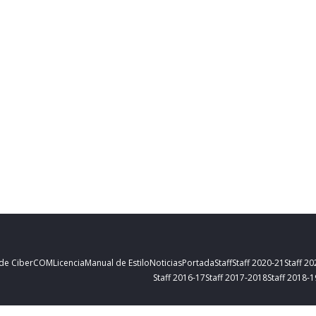
 de CiberCOM
Licencia
Manual de Estilo
Noticias
Portada
Staff
Staff 2020-21
Staff 2
Staff 2016-17
Staff 2017-2018
Staff 2018-1