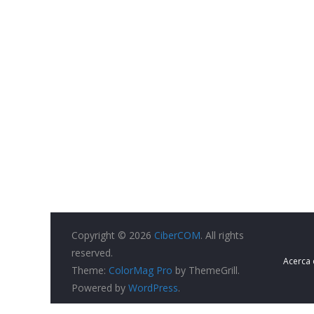
Copyright © 2026
CiberCOM
. All rights
reserved.
Acerca
Theme:
ColorMag Pro
by ThemeGrill.
Powered by
WordPress
.