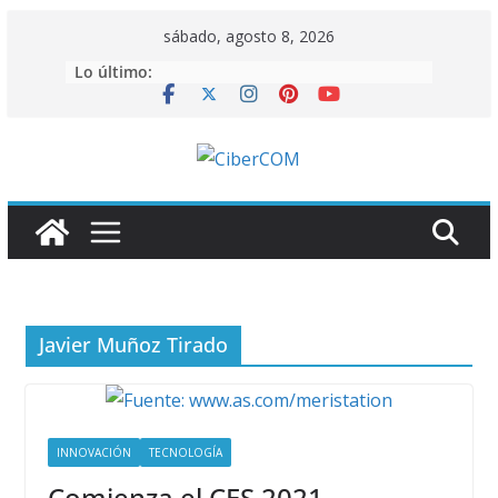
Saltar
sábado, agosto 8, 2026
al
Lo último:
contenido
Javier Muñoz Tirado
INNOVACIÓN
TECNOLOGÍA
Comienza el CES 2021