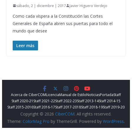
sábado, 2 | diciembre | 2017
Javier Higuero Verdejo
Como cada víspera a la Constitución las Cortes
Generales de España abren sus puertas para todo el
mundo que desee
Leer más
Acerca de CiberCOM
Licencia
Manual de Estilo
Noticias
Portada
Staff
Staff 2020-21
Staff 2021-22
Staff 2022-23
Staff 2013-14
Staff 2014-15
Staff 2015-2016
Staff 2016-17
Staff 2017-2018
Staff 2018-19
Staff 2019-20
Copyright © 2026
CiberCOM
. All rights reserved.
Theme:
ColorMag Pro
by ThemeGrill. Powered by
WordPress
.