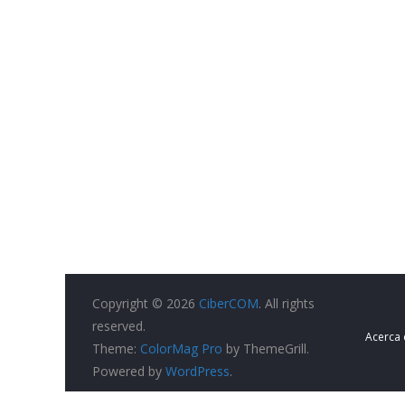
Copyright © 2026
CiberCOM
. All rights
reserved.
Acerca
Theme:
ColorMag Pro
by ThemeGrill.
Powered by
WordPress
.