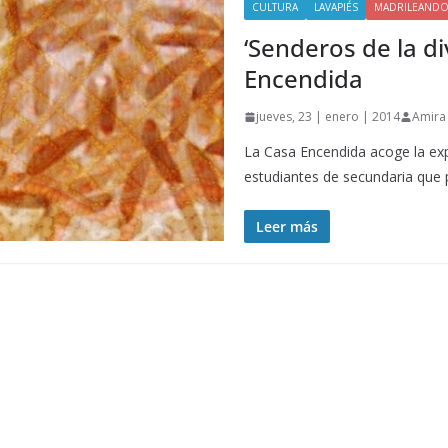
CULTURA
LAVAPIÉS
MADRILEAND
‘Senderos de la di
Encendida
jueves, 23 | enero | 2014
Amira
La Casa Encendida acoge la expo
estudiantes de secundaria que 
Leer más