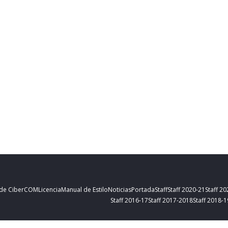
 de CiberCOM
Licencia
Manual de Estilo
Noticias
Portada
Staff
Staff 2020-21
Staff 2
Staff 2016-17
Staff 2017-2018
Staff 2018-1