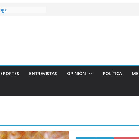
ti gana el Derbi de las
ong>
Coop: mucho más que
s
or story: ROANOKE
ial de la vergüenza
 más artístico del
villas aterriza en la
l con
>
EPORTES
ENTREVISTAS
OPINIÓN
POLÍTICA
ME