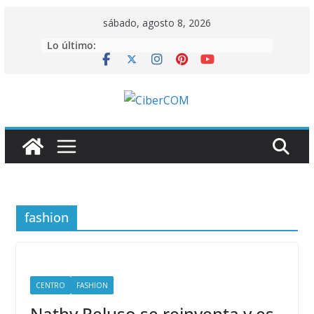
Saltar
sábado, agosto 8, 2026
al
Lo último:
contenido
fashion
CENTRO
FASHION
Nathy Peluso se reinventa y es