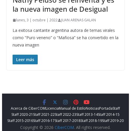
la nueva imagen de Desigual
lunes, 3 | octubre | 2022
JUAN ARENAS GALAN
La exitosa cantante argentina autora de temas virales
como “Puro veneno” o “Mafiosa” se ha convertido en la
nueva imagen
Leer más
Acerca de CiberCOM
Licencia
Manual de Estilo
Noticias
Portada
Staff
Staff 2020-21
Staff 2021-22
Staff 2022-23
Staff 2013-14
Staff 2014-15
Staff 2015-2016
Staff 2016-17
Staff 2017-2018
Staff 2018-19
Staff 2019-20
Copyright © 2026
CiberCOM
. All rights reserved.