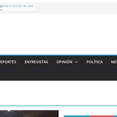
 gana el Derbi de las
g>
op: mucho más que
 story: ROANOKE
al de la vergüenza
ás artístico del
llas aterriza en la
 con
EPORTES
ENTREVISTAS
OPINIÓN
POLÍTICA
ME