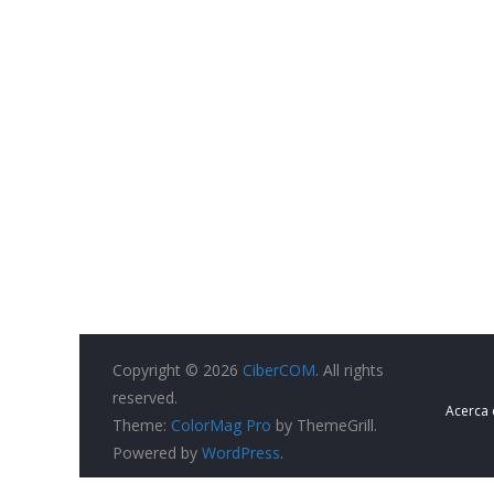
Copyright © 2026
CiberCOM
. All rights
reserved.
Acerca
Theme:
ColorMag Pro
by ThemeGrill.
Powered by
WordPress
.