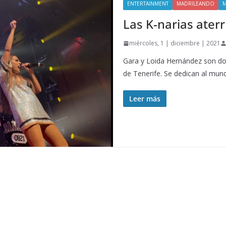
ENTERTAINMENT
MADRILEANDO
M
Las K-narias ater
miércoles, 1 | diciembre | 2021
Gara y Loida Hernández son d
de Tenerife. Se dedican al mun
Leer más