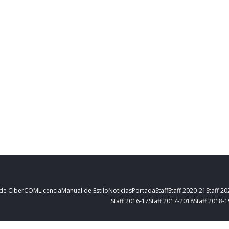
 de CiberCOM
Licencia
Manual de Estilo
Noticias
Portada
Staff
Staff 2020-21
Staff 2
Staff 2016-17
Staff 2017-2018
Staff 2018-1