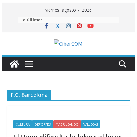
Saltar
viernes, agosto 7, 2026
al
Lo último:
contenido
F.C. Barcelona
CULTURA
DEPORTES
MADRILEANDO
VALLECAS
El Rayo dificulta la labor al líder