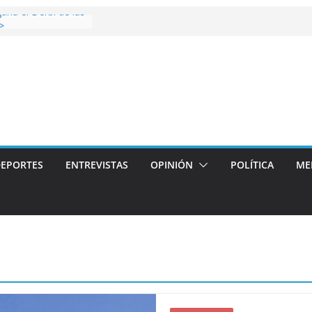
gana el Derbi de las
>
op: mucho más que
 story: ROANOKE
l de la vergüenza
s artístico del
llas aterriza en la
con
EPORTES
ENTREVISTAS
OPINIÓN
POLÍTICA
ME