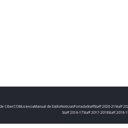
 de CiberCOM
Licencia
Manual de Estilo
Noticias
Portada
Staff
Staff 2020-21
Staff 2
Staff 2016-17
Staff 2017-2018
Staff 2018-1