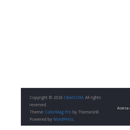
Copyright © 2026
CiberCOM
. All rights
reserved.
Acerca
Theme:
ColorMag Pro
by ThemeGrill.
Powered by
WordPress
.