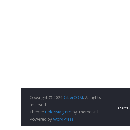
Copyright © 2026
CiberCOM
. All rights
reserved.
Acerca
Theme:
ColorMag Pro
by ThemeGrill.
Powered by
WordPress
.