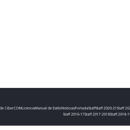
 de CiberCOM
Licencia
Manual de Estilo
Noticias
Portada
Staff
Staff 2020-21
Staff 2
Staff 2016-17
Staff 2017-2018
Staff 2018-1