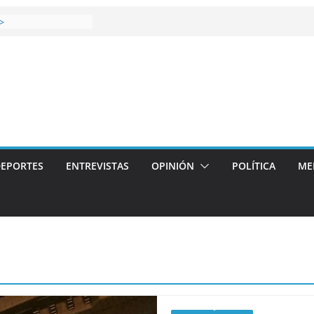
gana el Derbi de las
>
op: mucho más que
 story: ROANOKE
l de la vergüenza
s artístico del
llas aterriza en la
con
EPORTES
ENTREVISTAS
OPINIÓN
POLÍTICA
ME