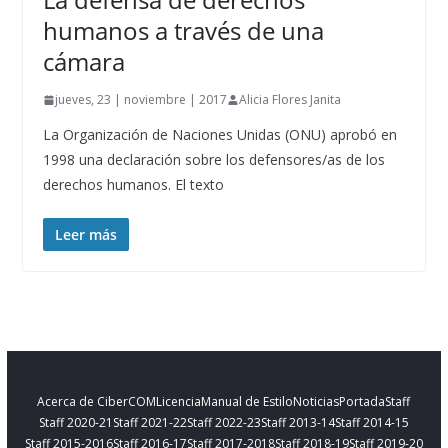
humanos a través de una
cámara
jueves, 23 | noviembre | 2017
Alicia Flores Janita
La Organización de Naciones Unidas (ONU) aprobó en
1998 una declaración sobre los defensores/as de los
derechos humanos. El texto
Leer más
Acerca de CiberCOM
Licencia
Manual de Estilo
Noticias
Portada
Staff
Staff 2020-21
Staff 2021-22
Staff 2022-23
Staff 2013-14
Staff 2014-15
Staff 2015-2016
Staff 2016-17
Staff 2017-2018
Staff 2018-19
Staff 2019-20