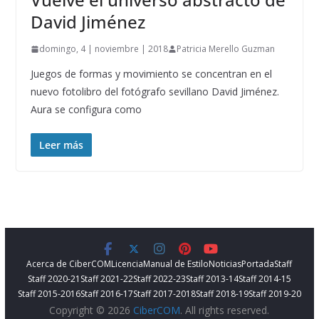
David Jiménez
domingo, 4 | noviembre | 2018
Patricia Merello Guzman
Juegos de formas y movimiento se concentran en el
nuevo fotolibro del fotógrafo sevillano David Jiménez.
Aura se configura como
Leer más
Acerca de CiberCOM
Licencia
Manual de Estilo
Noticias
Portada
Staff
Staff 2020-21
Staff 2021-22
Staff 2022-23
Staff 2013-14
Staff 2014-15
Staff 2015-2016
Staff 2016-17
Staff 2017-2018
Staff 2018-19
Staff 2019-20
Copyright © 2026
CiberCOM
. All rights reserved.