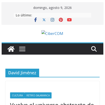
Saltar
domingo, agosto 9, 2026
al
Lo último:
contenido
David Jiménez
CULTURA
RETIRO-SALAMANCA
Vuelve el universo abstracto de